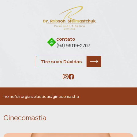
contato
(93) 99119-2707
Tire suas Dúvidas
home
/
cirurgias plásticas
/
ginecomastia
Ginecomastia