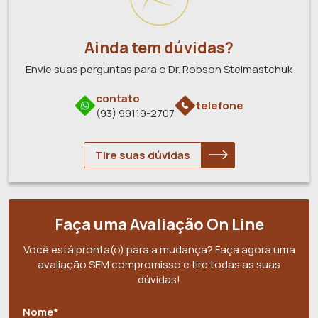
Ainda tem dúvidas?
Envie suas perguntas para o Dr. Robson Stelmastchuk
contato
telefone
(93) 99119-2707
Tire suas dúvidas
Faça uma Avaliação On Line
Você está pronta(o) para a mudança? Faça agora uma
avaliação SEM compromisso e tire todas as suas
dúvidas!
Nome*