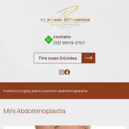
contato
(93) 99119-2707
Tire suas Dúvidas
home
/
cirurgias plásticas
/
mini abdominoplastia
Mini Abdominoplastia