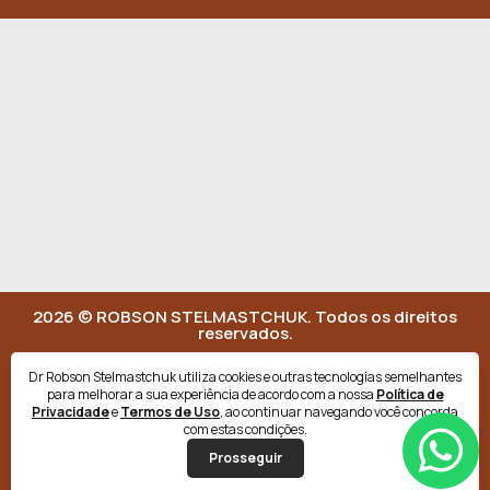
2026 © ROBSON STELMASTCHUK. Todos os direitos
reservados.
Termos de Uso
Dr Robson Stelmastchuk utiliza cookies e outras tecnologias semelhantes
Política de Privacidade
para melhorar a sua experiência de acordo com a nossa
Política de
Privacidade
e
Termos de Uso
, ao continuar navegando você concorda
com estas condições.
Prosseguir