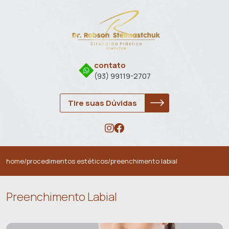
contato
(93) 99119-2707
Tire suas Dúvidas
home
/
procedimentos estéticos
/
preenchimento labial
Preenchimento Labial