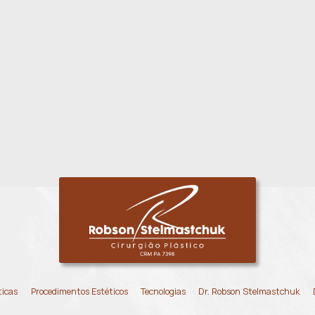
Lipoescultura
B
SAIBA MAIS
gende sua Consulta
Age