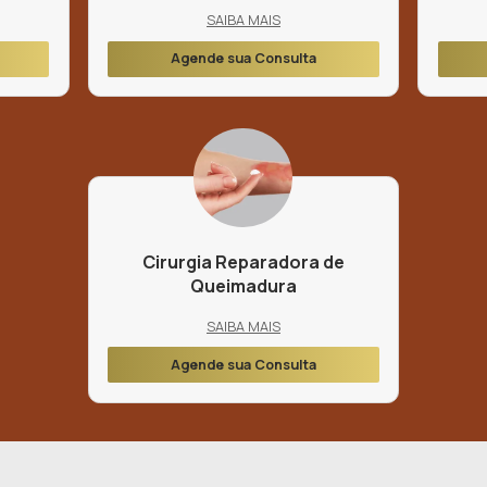
de Atividades
: Atividades leves podem ser retomadas 
 mas exercícios intensos e esforços físicos devem ser
r pelo menos 4 semanas.
amento Médico
: Consultas regulares com o cirurgião 
 recuperação e ajustar qualquer necessidade durante o
Outros