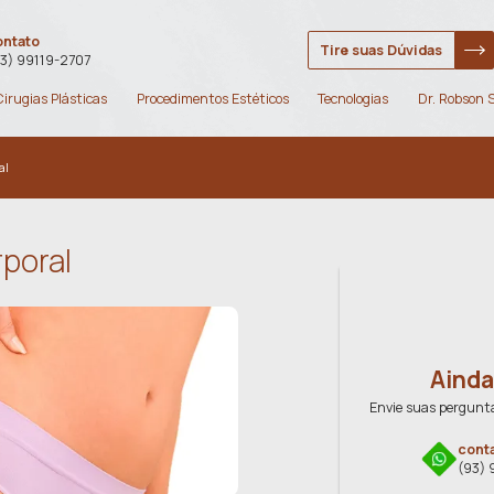
contato
(93) 99119-2707
Cirugias Plásticas
Procedime
ásticas
/
lipoaspiração corporal
piração Corporal