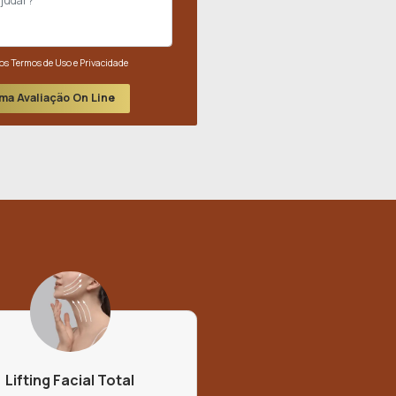
Nome*
E-mail*
Telefone*
dos
is:
haço e
Mensagem
tante