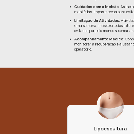
2 - 4horas
Anestesia
Geral
Hospitaliz
de 12 a 24 h
Pós-Operatór
A recuperação a
para garantir a
Uso de Ci
apoiar os t
contorno co
Cuidados 
mantê-las l