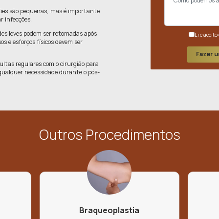
1 a 3 Semanas
Efeitos
Imediatos
ação
Resultados
oras
Duradouros
io
pós a lipoaspiração corporal envolve uma série de cuida
 cicatrização adequada e os melhores resultados possíve
nta Compressiva
: Essencial para ajudar a reduzir o inc
ecidos, facilitando a recuperação e a adaptação ao novo
rporal.
com a Incisão
: As incisões são pequenas, mas é impor
impas e secas para evitar infecções.