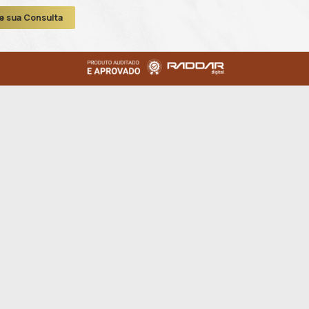
gia Reparadora de
Queimadura
SAIBA MAIS
nde sua Consulta