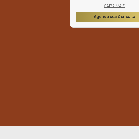
Limitação 
uma semana,
evitados po
Acompanh
monitorar a
operatório.