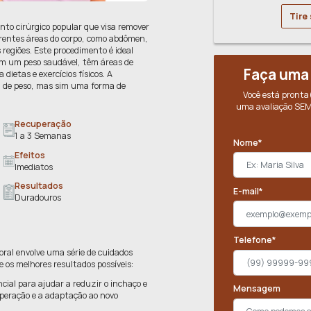
 corporal é um procedimento cirúrgico popular que visa 
rdura localizada em diferentes áreas do corpo, como ab
 braços, costas, e outras regiões. Este procedimento é id
 que, apesar de manterem um peso saudável, têm áreas
nte que não respondem a dietas e exercícios físicos. A
não é um método de perda de peso, mas sim uma forma d
ir o contorno corporal
ntervenção
Recuperação