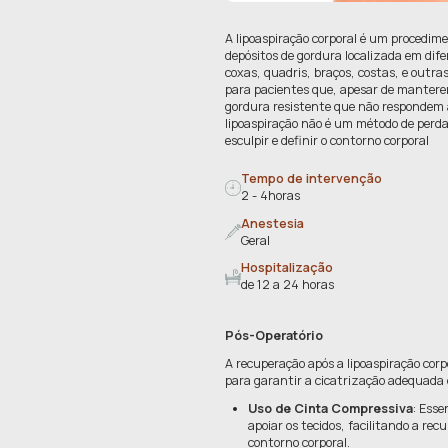
A lipoaspiração
depósitos de go
coxas, quadris,
para pacientes
gordura resiste
lipoaspiração 
esculpir e defin
Tempo de i