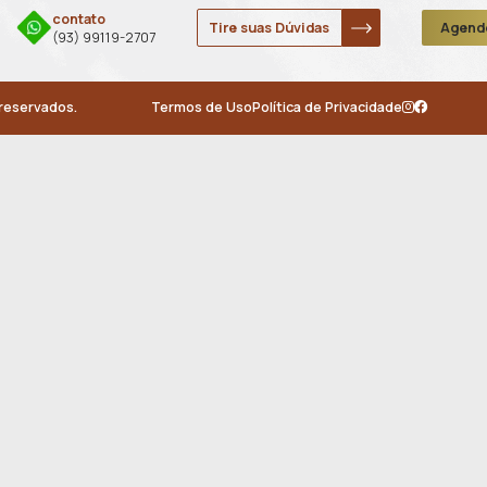
Cirur
Age