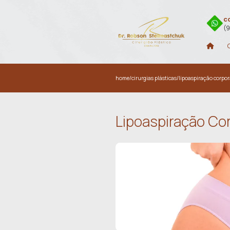
home
/
cirurgias pl
Lipoas